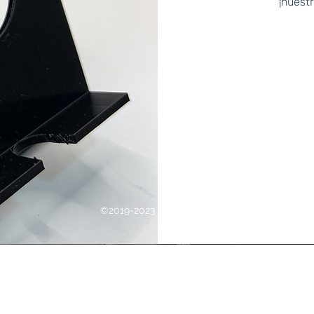
¡nuest
©2019-2023 BioTektronix.