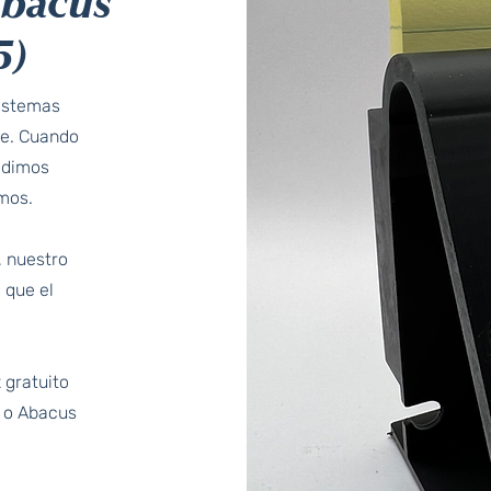
Abacus
5)
sistemas
ae. Cuando
idimos
mos.
, nuestro
 que el
 gratuito
5 o Abacus