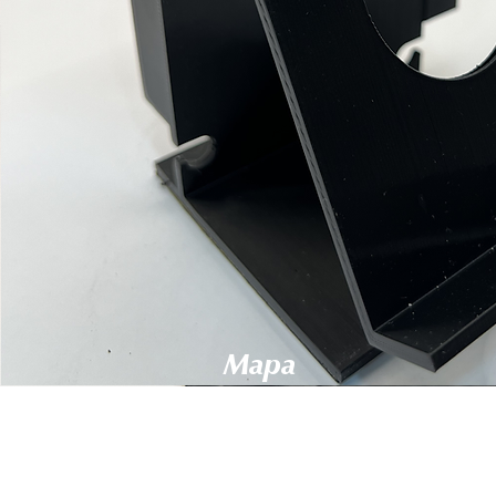
Mapa
del sitio
Productos
Nuestras
marcas