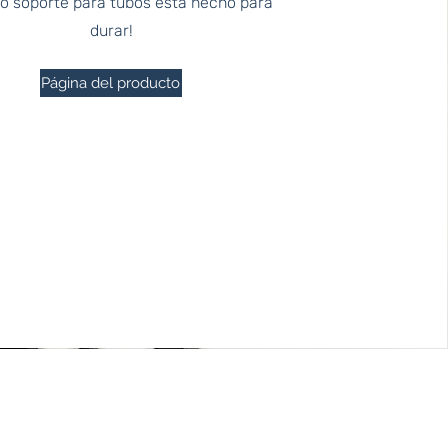
ro soporte para tubos está hecho para
durar!
Página del producto