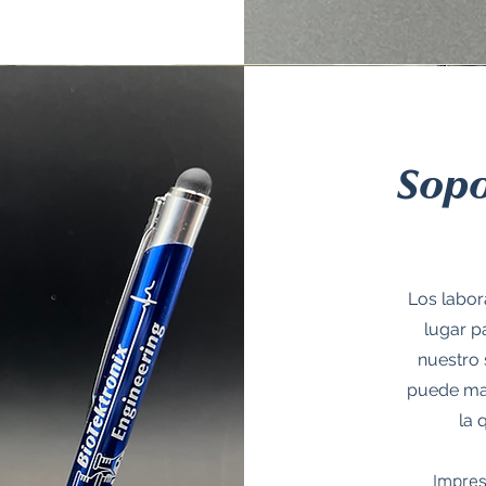
Sopo
Los labor
lugar p
nuestro 
puede man
la 
Impres