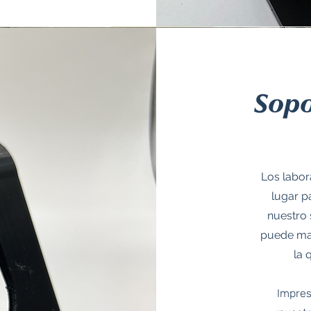
Sopo
Los labor
lugar p
nuestro 
puede man
la 
Impres