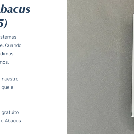
Abacus
5)
sistemas
ae. Cuando
idimos
mos.
, nuestro
 que el
 gratuito
5 o Abacus